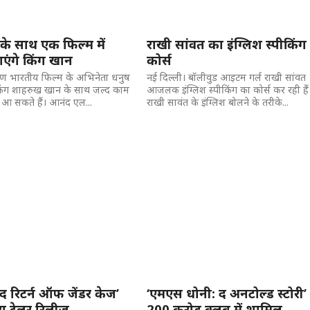
के साथ एक फिल्म में
राखी सांवत का इंग्लिश स्पीकिंग
एंगे किंग खान
कोर्स
्षिण भारतीय फिल्म के अभिनेता धनुष
नई दिल्ली। बॉलीवुड आइटम गर्ल राखी सांवत
िंग शाहरुख खान के साथ जल्द काम
आजलक इंग्लिश स्पीकिंग का कोर्स कर रही हैं
आ सकते हैं। आनंद एल...
राखी सावंत के इंग्लिश बोलने के तरीके...
द रिटर्न ऑफ जेंडर केज’
‘एमएस धोनी: द अनटोल्ड स्टोरी’
ा ट्रेलर रिलीज
200 करोड़ क्लब में शामिल