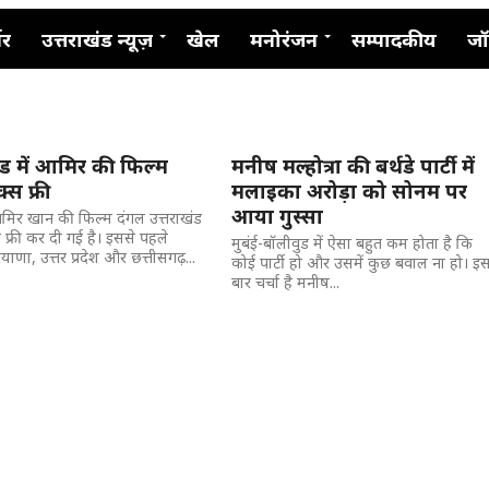
नर
उत्तराखंड न्यूज़
खेल
मनोरंजन
सम्पादकीय
जॉ
ंड में आमिर की फिल्म
मनीष मल्होत्रा की बर्थडे पार्टी में
्स फ्री
मलाइका अरोड़ा को सोनम पर
आया गुस्सा
 आमिर खान की फिल्म दंगल उत्तराखंड
्स फ्री कर दी गई है। इससे पहले
मुबंई-बॉलीवुड में ऐसा बहुत कम होता है कि
याणा, उत्तर प्रदेश और छत्तीसगढ़...
कोई पार्टी हो और उसमें कुछ बवाल ना हो। इ
बार चर्चा है मनीष...