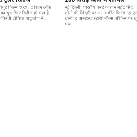
लीवुड फिल्म ‘XXX : द रिटर्न ऑफ
नई दिल्ली: भारतीय वनडे कप्तान महेंद्र सिंह
 का दूसरा ट्रेलर रिलीज हो गया है।
धोनी की जिंदगी पर अाधारित फिल्म ‘एमए
िनेत्री दीपिका पादुकोण ने...
धोनी: द अनटोल्ड स्टोरी’ बॉक्स ऑफिस पर ध
मचा...