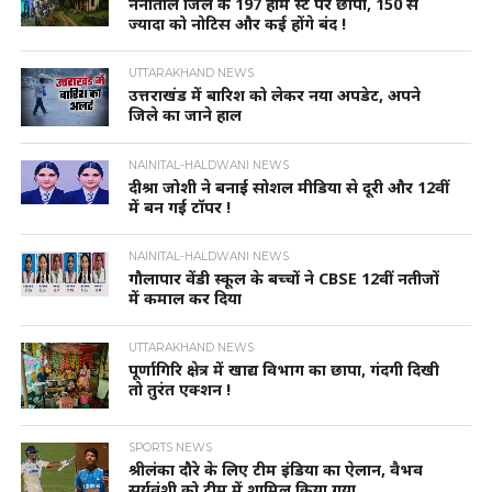
नैनीताल जिले के 197 होम स्टे पर छापा, 150 से
ज्यादा को नोटिस और कई होंगे बंद !
UTTARAKHAND NEWS
उत्तराखंड में बारिश को लेकर नया अपडेट, अपने
जिले का जाने हाल
NAINITAL-HALDWANI NEWS
दीश्रा जोशी ने बनाई सोशल मीडिया से दूरी और 12वीं
में बन गई टॉपर !
NAINITAL-HALDWANI NEWS
गौलापार वेंडी स्कूल के बच्चों ने CBSE 12वीं नतीजों
में कमाल कर दिया
UTTARAKHAND NEWS
पूर्णागिरि क्षेत्र में खाद्य विभाग का छापा, गंदगी दिखी
तो तुरंत एक्शन !
SPORTS NEWS
श्रीलंका दौरे के लिए टीम इंडिया का ऐलान, वैभव
सूर्यवंशी को टीम में शामिल किया गया