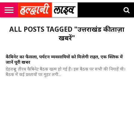
राष्ट्रीय
सी
उत्तराखंड
खेल
मनोरंजन
सम्पादकीय
जॉब
ALL POSTS TAGGED "उत्तराखंड की ताज़ा
एम
न्यूज़
अलर्ट्स
कॉर्नर
खबरें"
कैबिनेट का फैसला, पर्यटन व्यवसायियों को मिलेगी राहत, एक क्लिक में
जानें पूरी खबर
देहरादून: तीरथ कैबिनेट बैठक खत्म हो गई है। इस बैठक पर सभी की निगाहें थी।
बैठक में कई प्रस्तावों पर मुहर लगी...