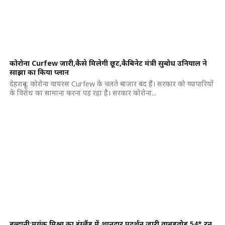
कोरोना Curfew जारी,कैसे मिलेगी छूट,कैबिनेट मंत्री सुबोध उनियाल ने
साझा का किया प्लान
देहरादून: कोरोना वायरस Curfew के चलते बाजार बंद हैं। सरकार को व्यापारियों
के विरोध का सामाना करना पड़ रहा है। सरकार कोरोना...
हल्द्वानी:मयंक मिश्रा का इंग्लैंड में शानदार प्रदर्शन जारी,ताबड़तोड़ 54* रन