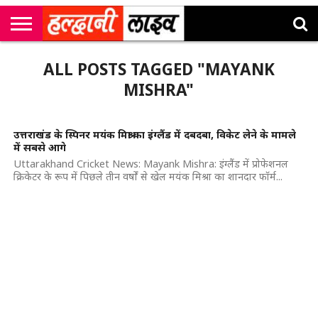
राष्ट्रीय
सी
उत्तराखंड
खेल
मनोरंजन
सम्पादकीय
जॉब
ALL POSTS TAGGED "MAYANK
एम
न्यूज़
अलर्ट्स
कॉर्नर
MISHRA"
उत्तराखंड के स्पिनर मयंक मिश्रा का इंग्लैंड में दबदबा, विकेट लेने के मामले
में सबसे आगे
Uttarakhand Cricket News: Mayank Mishra: इंग्लैंड में प्रोफेशनल
क्रिकेटर के रूप में पिछले तीन वर्षों से खेल मयंक मिश्रा का शानदार फॉर्म...