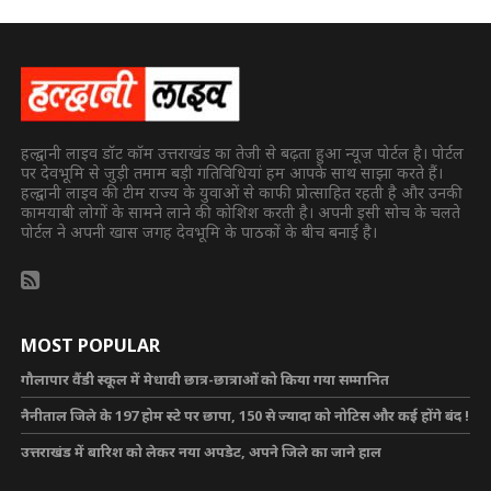
हल्द्वानी लाइव डॉट कॉम उत्तराखंड का तेजी से बढ़ता हुआ न्यूज पोर्टल है। पोर्टल
पर देवभूमि से जुड़ी तमाम बड़ी गतिविधियां हम आपके साथ साझा करते हैं।
हल्द्वानी लाइव की टीम राज्य के युवाओं से काफी प्रोत्साहित रहती है और उनकी
कामयाबी लोगों के सामने लाने की कोशिश करती है। अपनी इसी सोच के चलते
पोर्टल ने अपनी खास जगह देवभूमि के पाठकों के बीच बनाई है।
MOST POPULAR
गौलापार वैंडी स्कूल में मेधावी छात्र-छात्राओं को किया गया सम्मानित
नैनीताल जिले के 197 होम स्टे पर छापा, 150 से ज्यादा को नोटिस और कई होंगे बंद !
उत्तराखंड में बारिश को लेकर नया अपडेट, अपने जिले का जाने हाल