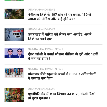
UTTARAKHAND NEWS
नैनीताल जिले के 197 होम स्टे पर छापा, 150 से
ज्यादा को नोटिस और कई होंगे बंद !
UTTARAKHAND NEWS
उत्तराखंड में बारिश को लेकर नया अपडेट, अपने
जिले का जाने हाल
NAINITAL-HALDWANI NEWS
दीश्रा जोशी ने बनाई सोशल मीडिया से दूरी और 12वीं
में बन गई टॉपर !
NAINITAL-HALDWANI NEWS
गौलापार वेंडी स्कूल के बच्चों ने CBSE 12वीं नतीजों
में कमाल कर दिया
UTTARAKHAND NEWS
पूर्णागिरि क्षेत्र में खाद्य विभाग का छापा, गंदगी दिखी
तो तुरंत एक्शन !