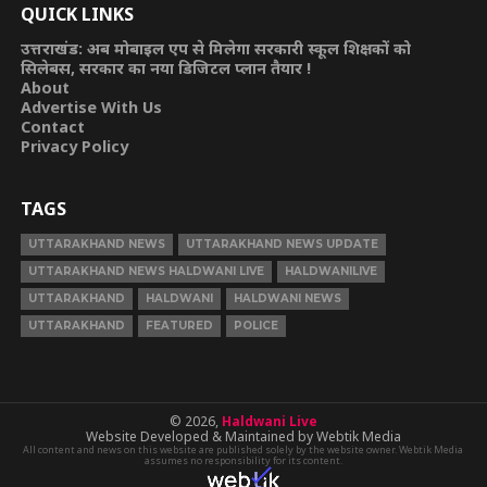
QUICK LINKS
उत्तराखंड: अब मोबाइल एप से मिलेगा सरकारी स्कूल शिक्षकों को
सिलेबस, सरकार का नया डिजिटल प्लान तैयार !
About
Advertise With Us
Contact
Privacy Policy
TAGS
UTTARAKHAND NEWS
UTTARAKHAND NEWS UPDATE
UTTARAKHAND NEWS HALDWANI LIVE
HALDWANILIVE
UTTARAKHAND
HALDWANI
HALDWANI NEWS
UTTARAKHAND
FEATURED
POLICE
© 2026,
Haldwani Live
Website Developed & Maintained by Webtik Media
All content and news on this website are published solely by the website owner. Webtik Media
assumes no responsibility for its content.