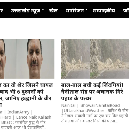
नर
उत्तराखंड न्यूज़
खेल
मनोरंजन
सम्पादकीय
जॉ
 का वो शेर जिसने घायल
बाल-बाल बची कई जिंदगियां!
 बाद भी 6 दुश्मनों को
नैनीताल रोड पर अचानक गिरे
र, जानिए हल्द्वानी के वीर
पहाड़ के पत्थर
ा
Nainital | BhowaliNainitalRoad
|UttarakhandWeather : बारिश के बीच
ar | IndianArmy |
नैनीताल-भवाली मार्ग पर एक बार फिर पहाड़ी
iHero | Lance Naik Kailash
से मलबा और बोल्डर गिरने की घटना...
hatt : कारगिल युद्ध के वीर
ी बहादुरी आज भी देशवासियों...