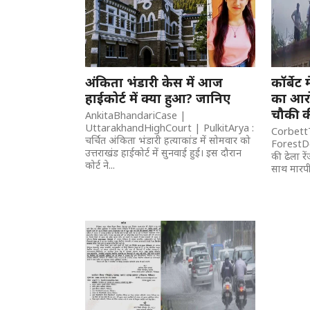
अंकिता भंडारी केस में आज
कॉर्बेट 
हाईकोर्ट में क्या हुआ? जानिए
का आरोप
चौकी क
AnkitaBhandariCase |
UttarakhandHighCourt | PulkitArya :
Corbett
चर्चित अंकिता भंडारी हत्याकांड में सोमवार को
ForestDep
उत्तराखंड हाईकोर्ट में सुनवाई हुई। इस दौरान
की ढेला रे
कोर्ट ने...
साथ मारपी