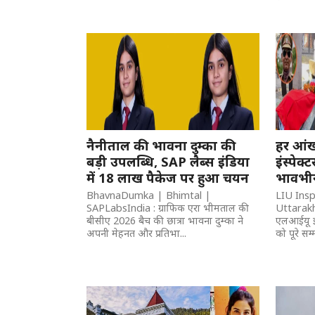
नैनीताल की भावना दुम्का की
हर आं
बड़ी उपलब्धि, SAP लैब्स इंडिया
इंस्पे
में 18 लाख पैकेज पर हुआ चयन
भावभीन
BhavnaDumka | Bhimtal |
LIU Ins
SAPLabsIndia : ग्राफिक एरा भीमताल की
Uttarakha
बीसीए 2026 बैच की छात्रा भावना दुम्का ने
एलआईयू इं
अपनी मेहनत और प्रतिभा...
को पूरे सम