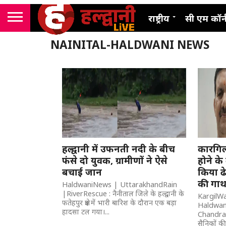
राष्ट्रीय
सी एम कॉर्
NAINITAL-HALDWANI NEWS
हल्द्वानी में उफनती नदी के बीच
कारगिल
फंसे दो युवक, ग्रामीणों ने ऐसे
होने के
बचाई जान
किया ढे
की गाथ
HaldwaniNews | UttarakhandRain
|RiverRescue : नैनीताल जिले के हल्द्वानी के
KargilW
फतेहपुर क्षेत्र में भारी बारिश के दौरान एक बड़ा
Haldwan
हादसा टल गया।...
Chandra B
सैनिकों क