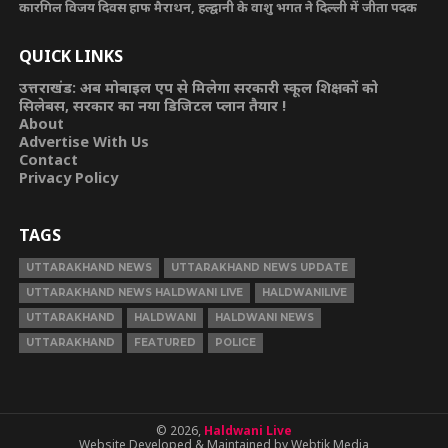
कारगिल विजय दिवस हाफ मैराथन, हल्द्वानी के वाशु भगत ने दिल्ली में जीता पदक
QUICK LINKS
उत्तराखंड: अब मोबाइल एप से मिलेगा सरकारी स्कूल शिक्षकों को
सिलेबस, सरकार का नया डिजिटल प्लान तैयार !
About
Advertise With Us
Contact
Privacy Policy
TAGS
UTTARAKHAND NEWS
UTTARAKHAND NEWS UPDATE
UTTARAKHAND NEWS HALDWANI LIVE
HALDWANILIVE
UTTARAKHAND
HALDWANI
HALDWANI NEWS
UTTARAKHAND
FEATURED
POLICE
© 2026,
Haldwani Live
Website Developed & Maintained by Webtik Media