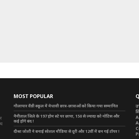
MOST POPULAR
Q
गौलापार वैंडी स्कूल में मेधावी छात्र-छात्राओं को किया गया सम्मानित
उ
स
नैनीताल जिले के 197 होम स्टे पर छापा, 150 से ज्यादा को नोटिस और
A
टल
कई होंगे बंद !
A
ाथ
C
दीश्रा जोशी ने बनाई सोशल मीडिया से दूरी और 12वीं में बन गई टॉपर !
P