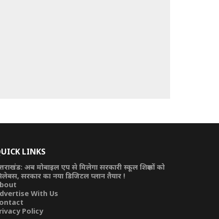
UICK LINKS
त्तराखंड: अब मोबाइल एप से मिलेगा सरकारी स्कूल शिक्षकों को
िलेबस, सरकार का नया डिजिटल प्लान तैयार !
bout
dvertise With Us
ontact
rivacy Policy