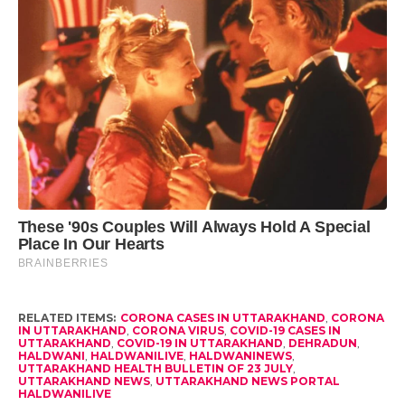
RELATED ITEMS:
CORONA CASES IN UTTARAKHAND
,
CORONA
IN UTTARAKHAND
,
CORONA VIRUS
,
COVID-19 CASES IN
UTTARAKHAND
,
COVID-19 IN UTTARAKHAND
,
DEHRADUN
,
HALDWANI
,
HALDWANILIVE
,
HALDWANINEWS
,
UTTARAKHAND HEALTH BULLETIN OF 23 JULY
,
UTTARAKHAND NEWS
,
UTTARAKHAND NEWS PORTAL
HALDWANILIVE