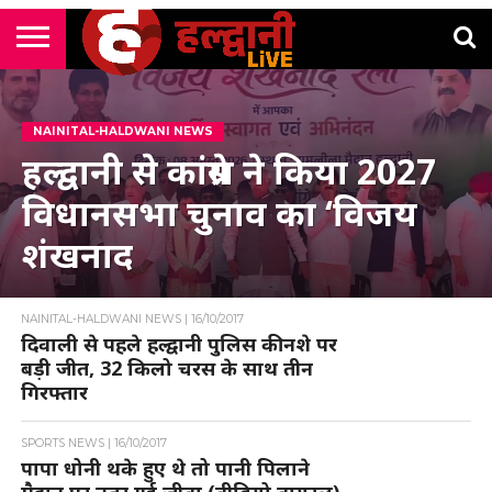
राष्ट्रीय
सी
उत्तराखंड
खेल
मनोरंजन
सम्पादकीय
जॉब
एम
न्यूज़
अलर्ट्स
कॉर्नर
NAINITAL-HALDWANI NEWS
हल्द्वानी से कांग्रेस ने किया 2027
विधानसभा चुनाव का ‘विजय
शंखनाद
NAINITAL-HALDWANI NEWS |
16/10/2017
दिवाली से पहले हल्द्वानी पुलिस की नशे पर
बड़ी जीत, 32 किलो चरस के साथ तीन
गिरफ्तार
SPORTS NEWS |
16/10/2017
पापा धोनी थके हुए थे तो पानी पिलाने